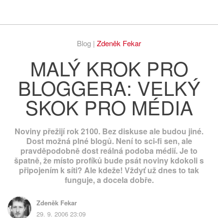
Respekt
Vy
Blog |
Zdeněk Fekar
MALÝ KROK PRO
BLOGGERA: VELKÝ
SKOK PRO MÉDIA
Noviny přežijí rok 2100. Bez diskuse ale budou jiné.
Dost možná plné blogů. Není to sci-fi sen, ale
pravděpodobně dost reálná podoba médií. Je to
špatně, že místo profíků bude psát noviny kdokoli s
připojením k síti? Ale kdeže! Vždyť už dnes to tak
funguje, a docela dobře.
Zdeněk Fekar
29. 9. 2006 23:09