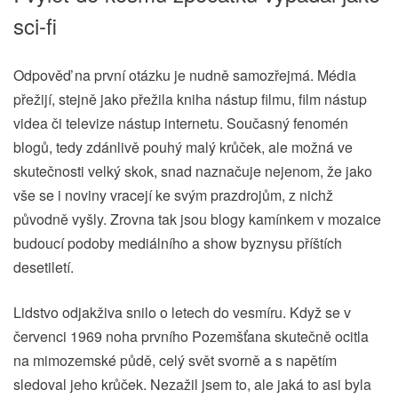
sci-fi
Odpověď na první otázku je nudně samozřejmá. Média
přežijí, stejně jako přežila kniha nástup filmu, film nástup
videa či televize nástup internetu. Současný fenomén
blogů, tedy zdánlivě pouhý malý krůček, ale možná ve
skutečnosti velký skok, snad naznačuje nejenom, že jako
vše se i noviny vracejí ke svým prazdrojům, z nichž
původně vyšly. Zrovna tak jsou blogy kamínkem v mozaice
budoucí podoby mediálního a show byznysu příštích
desetiletí.
Lidstvo odjakživa snilo o letech do vesmíru. Když se v
červenci 1969 noha prvního Pozemšťana skutečně ocitla
na mimozemské půdě, celý svět svorně a s napětím
sledoval jeho krůček. Nezažil jsem to, ale jaká to asi byla