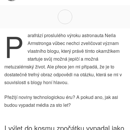
P
arafrází proslulého výroku astronauta Neila
Armstronga vůbec nechci zveličovat význam
vlastního blogu, který právě tímto okamžikem
startuje svůj možná jepičí a možná
metuzalémský život. Ale přece jen mi připadá, že je to
dostatečně trefný obraz odpovědi na otázku, která se mi v
souvislosti s blogy honí hlavou.
Přežijí noviny technologickou éru? A pokud ano, jak asi
budou vypadat média za sto let?
I výlet do kosmu zpočátku vypadal jako