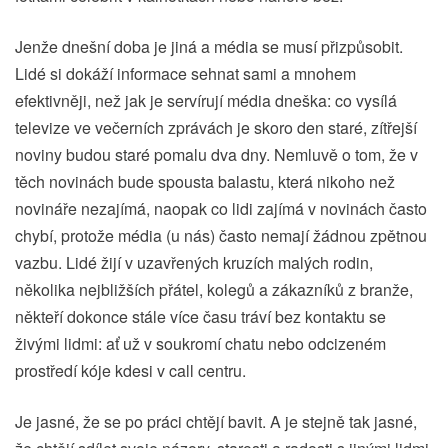
Jenže dnešní doba je jiná a média se musí přizpůsobit.
Lidé si dokáží informace sehnat sami a mnohem
efektivněji, než jak je servírují média dneška: co vysílá
televize ve večerních zprávách je skoro den staré, zítřejší
noviny budou staré pomalu dva dny. Nemluvě o tom, že v
těch novinách bude spousta balastu, která nikoho než
novináře nezajímá, naopak co lidi zajímá v novinách často
chybí, protože média (u nás) často nemají žádnou zpětnou
vazbu. Lidé žijí v uzavřených kruzích malých rodin,
několika nejbližších přátel, kolegů a zákazníků z branže,
někteří dokonce stále více času tráví bez kontaktu se
živými lidmi: ať už v soukromí chatu nebo odcizeném
prostředí kóje kdesi v call centru.
Je jasné, že se po práci chtějí bavit. A je stejně tak jasné,