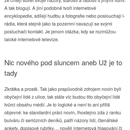
že chtějí sdílet svoje názory, starosti a radosti s jinými lidmi.
A tak blogují. A jiní podobně tvoří internetové
encyklopedie, sdílejí hudbu a fotografie nebo poslouchají i-
rádia, která stejně jako ta pozemní navazují se svými
posluchači kontakt. Je jenom otázka, kdy se rozmůžou
laické internetové televize.
Nic nového pod sluncem aneb Už je to
tady
Zkrátka a prostě. Tak jako prapůvodně zdrojem novin byli
obyčejní lidé z ulice, tak stále víc budou tito obyčejní lidé
tvůrci obsahu médií. Je to logické a není to ani příliš
objevné: ke standardní práci novin, lhostejno zda z ranku
bulváru či seriózních deníků, patří názory lidí, čtenářské
ankety, dopisové rubriky… nověji internetová hlasování či