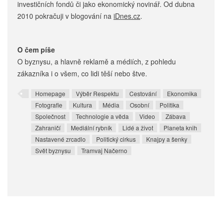
investičních fondů či jako ekonomický novinář. Od dubna
2010 pokračuji v blogování na
iDnes.cz
.
O čem píše
O byznysu, a hlavně reklamě a médiích, z pohledu
zákazníka i o všem, co lidi těší nebo štve.
Homepage
Výběr Respektu
Cestování
Ekonomika
Fotografie
Kultura
Média
Osobní
Politika
Společnost
Technologie a věda
Video
Zábava
Zahraničí
Mediální rybník
Lidé a život
Planeta knih
Nastavené zrcadlo
Politický cirkus
Knajpy a šenky
Svět byznysu
Tramvaj Načerno