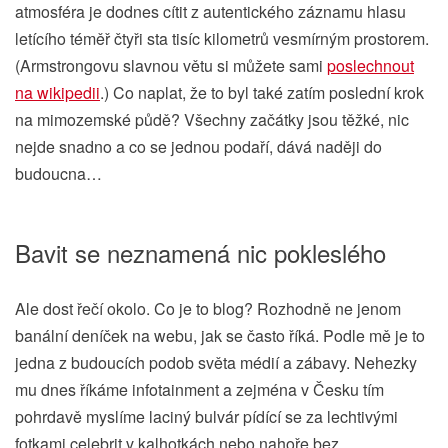
atmosféra je dodnes cítit z autentického záznamu hlasu
letícího téměř čtyři sta tisíc kilometrů vesmírným prostorem.
(Armstrongovu slavnou větu si můžete sami
poslechnout
na wikipedii
.) Co naplat, že to byl také zatím poslední krok
na mimozemské půdě? Všechny začátky jsou těžké, nic
nejde snadno a co se jednou podaří, dává naději do
budoucna…
Bavit se neznamená nic pokleslého
Ale dost řečí okolo. Co je to blog? Rozhodně ne jenom
banální deníček na webu, jak se často říká. Podle mě je to
jedna z budoucích podob světa médií a zábavy. Nehezky
mu dnes říkáme infotainment a zejména v Česku tím
pohrdavě myslíme laciný bulvár pídící se za lechtivými
fotkami celebrit v kalhotkách nebo nahoře bez.