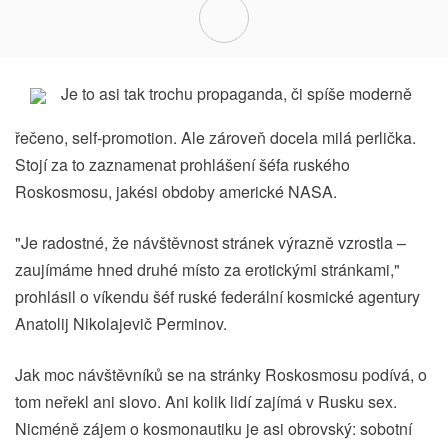
Je to asi tak trochu propaganda, či spíše moderně
řečeno, self-promotion. Ale zároveň docela milá perlička.
Stojí za to zaznamenat prohlášení šéfa ruského
Roskosmosu, jakési obdoby americké NASA.
"Je radostné, že návštěvnost stránek výrazně vzrostla –
zaujímáme hned druhé místo za erotickými stránkami,"
prohlásil o víkendu šéf ruské federální kosmické agentury
Anatolij Nikolajevič Perminov.
Jak moc návštěvníků se na stránky Roskosmosu podívá, o
tom neřekl ani slovo. Ani kolik lidí zajímá v Rusku sex.
Nicméně zájem o kosmonautiku je asi obrovský: sobotní