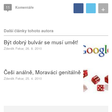
+
11
Komentáře
Další články tohoto autora
Být dobrý bulvár se musí umět!
Zdeněk Fekar, 26. 8. 2010
Češi análně, Moraváci genitálně
Zdeněk Fekar, 25. 4. 2010