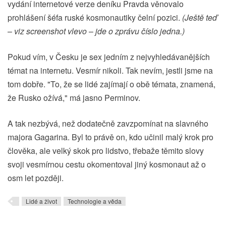
vydání internetové verze deníku Pravda věnovalo
prohlášení šéfa ruské kosmonautiky čelní pozici.
(Ještě teď
–
viz screenshot vlevo
–
jde o zprávu číslo jedna.)
Pokud vím, v Česku je sex jedním z nejvyhledávanějších
témat na internetu. Vesmír nikoli. Tak nevím, jestli jsme na
tom dobře. "To, že se lidé zajímají o obě témata, znamená,
že Rusko ožívá," má jasno Perminov.
A tak nezbývá, než dodatečně zavzpomínat na slavného
majora Gagarina. Byl to právě on, kdo učinil malý krok pro
člověka, ale velký skok pro lidstvo, třebaže těmito slovy
svoji vesmírnou cestu okomentoval jiný kosmonaut až o
osm let později.
Lidé a život
Technologie a věda