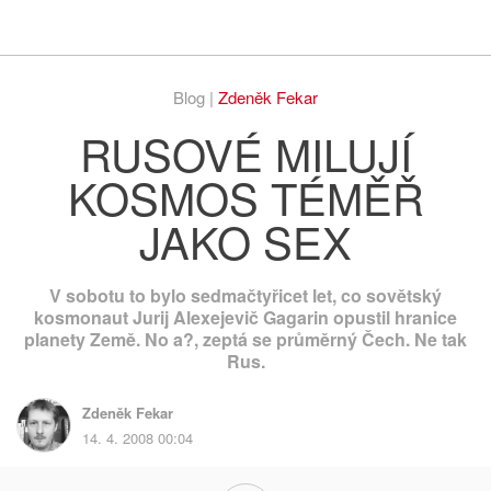
Respekt
Vy
Blog |
Zdeněk Fekar
RUSOVÉ MILUJÍ
KOSMOS TÉMĚŘ
JAKO SEX
V sobotu to bylo sedmačtyřicet let, co sovětský
kosmonaut Jurij Alexejevič Gagarin opustil hranice
planety Země. No a?, zeptá se průměrný Čech. Ne tak
Rus.
Zdeněk Fekar
14. 4. 2008 00:04