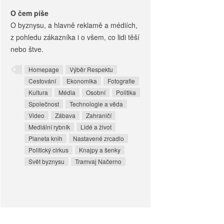
O čem píše
O byznysu, a hlavně reklamě a médiích,
z pohledu zákazníka i o všem, co lidi těší
nebo štve.
Homepage
Výběr Respektu
Cestování
Ekonomika
Fotografie
Kultura
Média
Osobní
Politika
Společnost
Technologie a věda
Video
Zábava
Zahraničí
Mediální rybník
Lidé a život
Planeta knih
Nastavené zrcadlo
Politický cirkus
Knajpy a šenky
Svět byznysu
Tramvaj Načerno