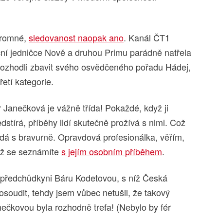
hromné,
sledovanost naopak ano
. Kanál ČT1
ní jedničce Nově a druhou Primu parádně natřela
 rozhodli zbavit svého osvědčeného pořadu Hádej,
řetí kategorie.
Janečková je vážně třída! Pokaždé, když ji
edstírá, příběhy lidí skutečně prožívá s nimi. Což
ádá s bravurně. Opravdová profesionálka, věřím,
dyž se seznámíte
s jejím osobním příběhem
.
ji předchůdkyni Báru Kodetovou, s níž Česká
soudit, tehdy jsem vůbec netušil, že takový
ečkovou byla rozhodně trefa! (Nebylo by fér