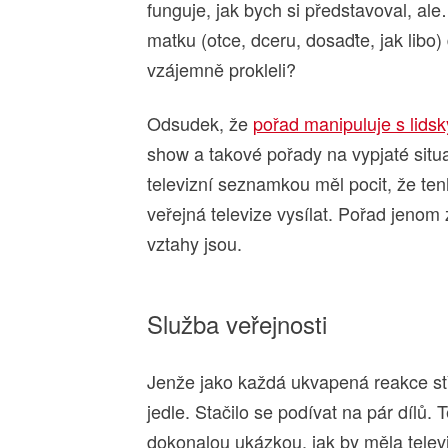
funguje, jak bych si představoval, ale
matku (otce, dceru, dosaďte, jak libo
vzájemně prokleli?
Odsudek, že
pořad manipuluje s lidsk
show a takové pořady na vypjaté situ
televizní seznamkou měl pocit, že te
veřejná televize vysílat. Pořad jenom 
vztahy jsou.
Služba veřejnosti
Jenže jako každá ukvapená reakce stř
jedle. Stačilo se podívat na pár dílů.
dokonalou ukázkou, jak by měla telev