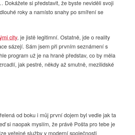
… Dokážete si představit, že byste neviděli svoji
) dlouhé roky a namísto snahy po smíření se
ými city
, je jistě legitimní. Ostatně, jde o reality
ace sázejí. Sám jsem při prvním seznámení s
nhle program už je na hraně představ, co by měla
zrcadlí, jak pestré, někdy až smutně, mezilidské
elená od boku i můj první dojem byl vedle jak ta
 Teď si naopak myslím, že právě Pošta pro tebe je
ize veřejné služby v moderní společnosti