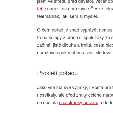
jsem ve středu před devátou večer d
tebe
narazil na obrazovce České tele
telemaniak, jak jsem si myslel.
O čem pořad je snad vyprávět nemusím
třeba kolegy z práce či spolužáky ze 
začíná, jistě dlouhá a trnitá, cesta h
obrazovce pak mohou diváci sledovat
Prokletí pořadu
Jako vše má své výjimky, i Pošta pro
nesetkaly, ale před zraky celého nár
se dostala
i na stránky bulváru
a dodn