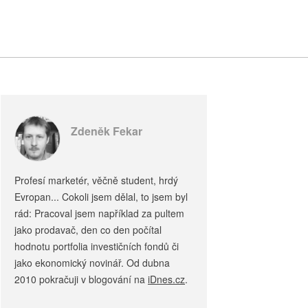
Zdeněk Fekar
Profesí marketér, věčně student, hrdý
Evropan... Cokoli jsem dělal, to jsem byl
rád: Pracoval jsem například za pultem
jako prodavač, den co den počítal
hodnotu portfolia investičních fondů či
jako ekonomický novinář. Od dubna
2010 pokračuji v blogování na
iDnes.cz
.