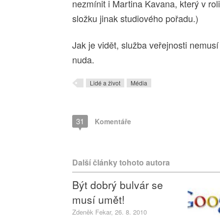
nezmínit i Martina Kavana, který v r
složku jinak studiového pořadu.)
Jak je vidět, služba veřejnosti nemusí
nuda.
Lidé a život
Média
31
Komentáře
Další články tohoto autora
Být dobrý bulvár se
musí umět!
Zdeněk Fekar, 26. 8. 2010