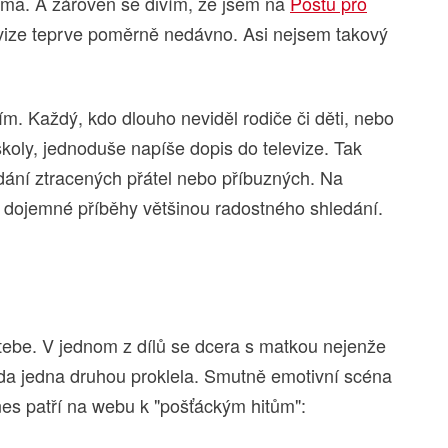
oma. A zároveň se divím, že jsem na
Poštu pro
vize teprve poměrně nedávno. Asi nejsem takový
. Každý, kdo dlouho neviděl rodiče či děti, nebo
školy, jednoduše napíše dopis do televize. Tak
ledání ztracených přátel nebo příbuzných. Na
 dojemné příběhy většinou radostného shledání.
 tebe. V jednom z dílů se dcera s matkou nejenže
oda jedna druhou proklela. Smutně emotivní scéna
es patří na webu k "pošťáckým hitům":