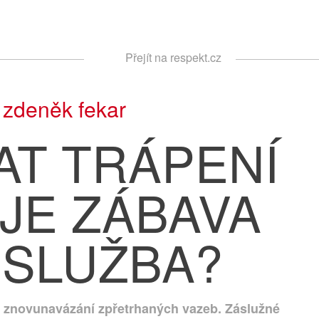
Respekt
Přejít na respekt.cz
Vyhledávání
|
zdeněk fekar
AT TRÁPENÍ
 JE ZÁBAVA
 SLUŽBA?
y znovunavázání zpřetrhaných vazeb. Záslužné