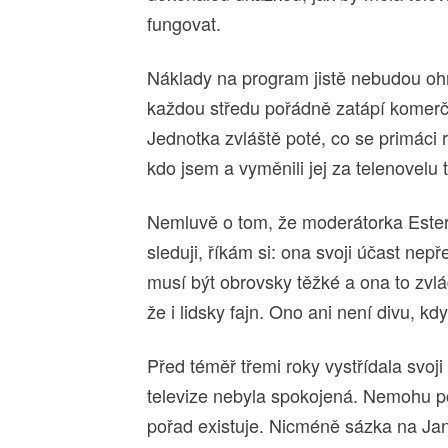
fungovat.
Náklady na program jistě nebudou o
každou středu pořádně zatápí komerč
Jednotka zvláště poté, co se primáci
kdo jsem a vyměnili jej za telenovelu t
Nemluvě o tom, že moderátorka Ester 
sleduji, říkám si: ona svoji účast nepř
musí být obrovsky těžké a ona to zvl
že i lidsky fajn. Ono ani není divu, k
Před téměř třemi roky vystřídala svo
televize nebyla spokojená. Nemohu po
pořad existuje. Nicméně sázka na Jan