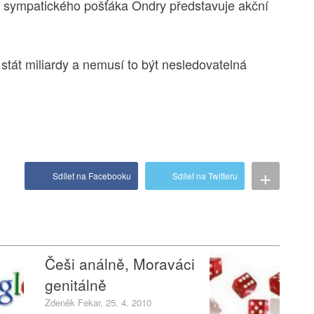
oli sympatického pošťáka Ondry představuje akční
 stát miliardy a nemusí to být nesledovatelná
+
Sdílet na Facebooku
Sdílet na Twitteru
Češi análně, Moraváci
genitálně
Zdeněk Fekar, 25. 4. 2010