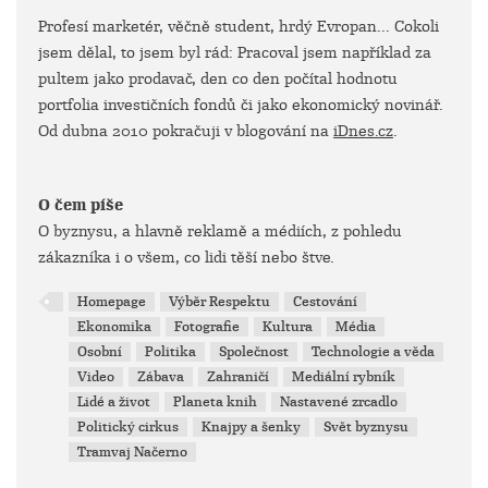
Profesí marketér, věčně student, hrdý Evropan... Cokoli
jsem dělal, to jsem byl rád: Pracoval jsem například za
pultem jako prodavač, den co den počítal hodnotu
portfolia investičních fondů či jako ekonomický novinář.
Od dubna 2010 pokračuji v blogování na
iDnes.cz
.
O čem píše
O byznysu, a hlavně reklamě a médiích, z pohledu
zákazníka i o všem, co lidi těší nebo štve.
Homepage
Výběr Respektu
Cestování
Ekonomika
Fotografie
Kultura
Média
Osobní
Politika
Společnost
Technologie a věda
Video
Zábava
Zahraničí
Mediální rybník
Lidé a život
Planeta knih
Nastavené zrcadlo
Politický cirkus
Knajpy a šenky
Svět byznysu
Tramvaj Načerno