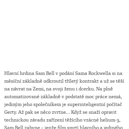
Hlavní hrdina Sam Bell v podání Sama Rockwella si na
měsíční základně odkroutil tříletý kontrakt a už se těší
na návrat na Zemi, na svoji ženu i dcerku. Na plně
automatizované základně v podstatě moc práce nemá,
jediným jeho společníkem je superinteligentní počítač
Gerty. Až pak se něco zvrtne… Když se snaží opravit
technickou závadu zařízení těžícího vzácné helium-3,
Sam Bell zahyne – jenže film smrtí hlavního a jediného