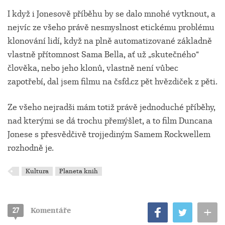
I když i Jonesově příběhu by se dalo mnohé vytknout, a
nejvíc ze všeho právě nesmyslnost etickému problému
klonování lidí, když na plně automatizované základně
vlastně přítomnost Sama Bella, ať už „skutečného“
člověka, nebo jeho klonů, vlastně není vůbec
zapotřebí, dal jsem filmu na čsfd.cz pět hvězdiček z pěti.
Ze všeho nejradši mám totiž právě jednoduché příběhy,
nad kterými se dá trochu přemýšlet, a to film Duncana
Jonese s přesvědčivě trojjediným Samem Rockwellem
rozhodně je.
Kultura
Planeta knih
+
27
Komentáře