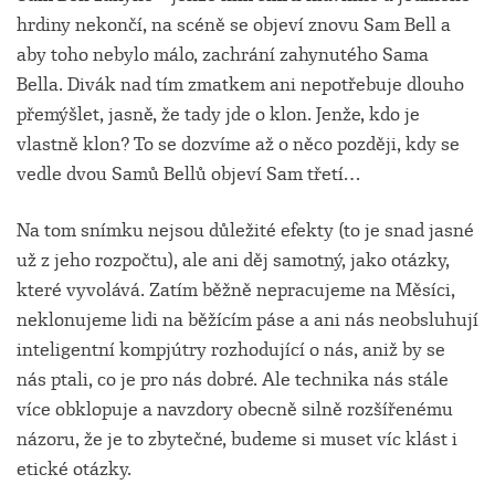
hrdiny nekončí, na scéně se objeví znovu Sam Bell a
aby toho nebylo málo, zachrání zahynutého Sama
Bella. Divák nad tím zmatkem ani nepotřebuje dlouho
přemýšlet, jasně, že tady jde o klon. Jenže, kdo je
vlastně klon? To se dozvíme až o něco později, kdy se
vedle dvou Samů Bellů objeví Sam třetí…
Na tom snímku nejsou důležité efekty (to je snad jasné
už z jeho rozpočtu), ale ani děj samotný, jako otázky,
které vyvolává. Zatím běžně nepracujeme na Měsíci,
neklonujeme lidi na běžícím páse a ani nás neobsluhují
inteligentní kompjútry rozhodující o nás, aniž by se
nás ptali, co je pro nás dobré. Ale technika nás stále
více obklopuje a navzdory obecně silně rozšířenému
názoru, že je to zbytečné, budeme si muset víc klást i
etické otázky.