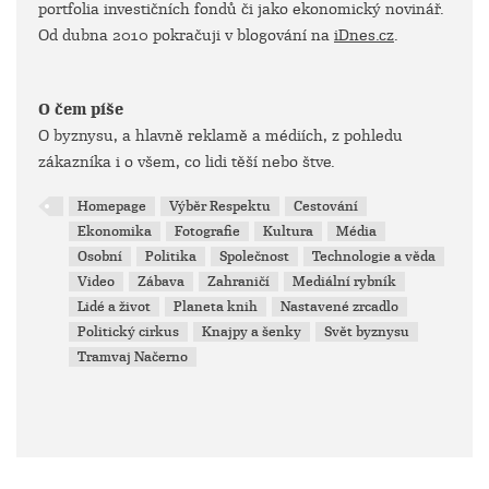
portfolia investičních fondů či jako ekonomický novinář.
Od dubna 2010 pokračuji v blogování na
iDnes.cz
.
O čem píše
O byznysu, a hlavně reklamě a médiích, z pohledu
zákazníka i o všem, co lidi těší nebo štve.
Homepage
Výběr Respektu
Cestování
Ekonomika
Fotografie
Kultura
Média
Osobní
Politika
Společnost
Technologie a věda
Video
Zábava
Zahraničí
Mediální rybník
Lidé a život
Planeta knih
Nastavené zrcadlo
Politický cirkus
Knajpy a šenky
Svět byznysu
Tramvaj Načerno