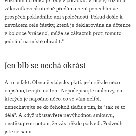
Pokladní účtenka je tedy v pořádku. Vracený rozdíl je
zákazníkovi skutečně předán a není ponechán ve
prospěch pokladního ani společnosti. Pokud došlo k
nevrácení celé částky, která je deklarována na účtence
v kolonce 'vráceno', může se zákazník proti tomuto
jednání na místě ohradit."
Jen blb se nechá okrást
A to je fakt. Obecně vždycky platí: je-li někde něco
napsáno, trvejte na tom. Nepodepisujte smlouvy, na
kterých je napsáno něco, co se vám nelíbí,
nenechávejte se do čehokoli tlačit s tím, že "tak se to
dělá". A když už uzavřete nevýhodnou smlouvu,
nestěžujte si potom, že vás někdo podvedl. Podvedli
jste se sami.