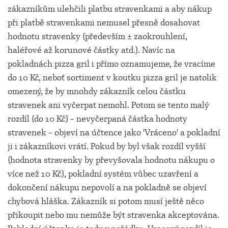
zákazníkům ulehčili platbu stravenkami a aby nákup
při platbě stravenkami nemusel přesně dosahovat
hodnotu stravenky (především ± zaokrouhlení,
haléřové až korunové částky atd.). Navíc na
pokladnách pizza gril i přímo oznamujeme, že vracíme
do 10 Kč, neboť sortiment v koutku pizza gril je natolik
omezený, že by mnohdy zákazník celou částku
stravenek ani vyčerpat nemohl. Potom se tento malý
rozdíl (do 10 Kč) – nevyčerpaná částka hodnoty
stravenek – objeví na účtence jako 'Vráceno' a pokladní
ji i zákazníkovi vrátí. Pokud by byl však rozdíl vyšší
(hodnota stravenky by převyšovala hodnotu nákupu o
více než 10 Kč), pokladní systém vůbec uzavření a
dokončení nákupu nepovolí a na pokladně se objeví
chybová hláška. Zákazník si potom musí ještě něco
přikoupit nebo mu nemůže být stravenka akceptována.