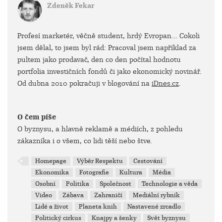
Zdeněk Fekar
Profesí marketér, věčně student, hrdý Evropan... Cokoli
jsem dělal, to jsem byl rád: Pracoval jsem například za
pultem jako prodavač, den co den počítal hodnotu
portfolia investičních fondů či jako ekonomický novinář.
Od dubna 2010 pokračuji v blogování na
iDnes.cz
.
O čem píše
O byznysu, a hlavně reklamě a médiích, z pohledu
zákazníka i o všem, co lidi těší nebo štve.
Homepage
Výběr Respektu
Cestování
Ekonomika
Fotografie
Kultura
Média
Osobní
Politika
Společnost
Technologie a věda
Video
Zábava
Zahraničí
Mediální rybník
Lidé a život
Planeta knih
Nastavené zrcadlo
Politický cirkus
Knajpy a šenky
Svět byznysu