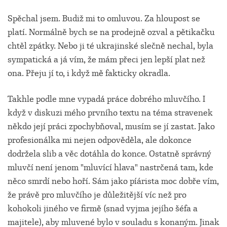
Spěchal jsem. Budiž mi to omluvou. Za hloupost se
platí. Normálně bych se na prodejně ozval a pětikačku
chtěl zpátky. Nebo ji té ukrajinské slečně nechal, byla
sympatická a já vím, že mám přeci jen lepší plat než
ona. Přeju jí to, i když mě fakticky okradla.
Takhle podle mne vypadá práce dobrého mluvčího. I
když v diskuzi mého prvního textu na téma stravenek
někdo její práci zpochybňoval, musím se jí zastat. Jako
profesionálka mi nejen odpověděla, ale dokonce
dodržela slib a věc dotáhla do konce. Ostatně správný
mluvčí není jenom "mluvící hlava" nastrčená tam, kde
něco smrdí nebo hoří. Sám jako píárista moc dobře vím,
že právě pro mluvčího je důležitější víc než pro
kohokoli jiného ve firmě (snad vyjma jejího šéfa a
majitele), aby mluvené bylo v souladu s konaným. Jinak