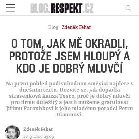
Respekt
Vy
Blog |
Zdeněk Fekar
O TOM, JAK MĚ OKRADLI,
PROTOŽE JSEM HLOUPÝ A
KDO JE DOBRÝ MLUVČÍ
Na první pohled podivuhodnou směsici najdete v
dnešním textu. Dozvíte se, jak dopadla
stravenková kauza Tesco, proč je dobrý mluvčí
pro firmu důležitý a jestli můžeme gratulovat
Jiřímu Paroubkovi k jeho mladému poradci Petru
Dimunovi.
Zdeněk Fekar
26. 9. 2007 23:09