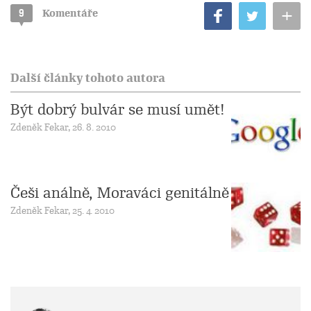
+
9
Komentáře
Další články tohoto autora
Být dobrý bulvár se musí umět!
Zdeněk Fekar, 26. 8. 2010
Češi análně, Moraváci genitálně
Zdeněk Fekar, 25. 4. 2010