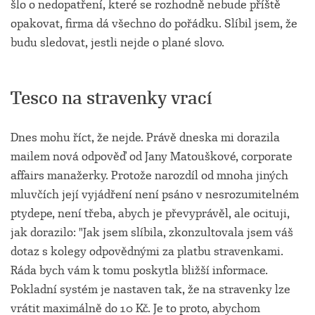
šlo o nedopatření, které se rozhodně nebude příště
opakovat, firma dá všechno do pořádku. Slíbil jsem, že
budu sledovat, jestli nejde o plané slovo.
Tesco na stravenky vrací
Dnes mohu říct, že nejde. Právě dneska mi dorazila
mailem nová odpověď od Jany Matouškové, corporate
affairs manažerky. Protože narozdíl od mnoha jiných
mluvčích její vyjádření není psáno v nesrozumitelném
ptydepe, není třeba, abych je převyprávěl, ale ocituji,
jak dorazilo: "Jak jsem slíbila, zkonzultovala jsem váš
dotaz s kolegy odpovědnými za platbu stravenkami.
Ráda bych vám k tomu poskytla bližší informace.
Pokladní systém je nastaven tak, že na stravenky lze
vrátit maximálně do 10 Kč. Je to proto, abychom