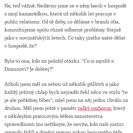
Ne, teď vážně. Nedávno jsme se o něm bavili v hospodě
s mojí kamarádkou, která už několik let pracuje v
public relations. Od té doby, co děláme v branži oba,
konzultujeme spolu různé odborné problémy. Stejně
jako v novinářských letech. Co taky jiného máte dělat
v hospodě, že?
Byla to ona, kdo mi položil otázku. "Co si myslíš o
Dimunovi? Je dobrej?"
Ačkoli jsem měl za sebou už několik půllitrů a jako
každý ješitný chlap bych nejradši řekl něco ve stylu "to
je ale pořádnej blbec", mlel jsem na něj jednu chválu za
druhou. Měl jsem ještě v paměti
velký rozhovor
, který
s někdejším pravicovým šéfem ministerstva
spravedlnosti (no neříkejte, že nevíte, kdo naši justici
opravdu řídil) a dnešní pravou rukou levicového šéfa