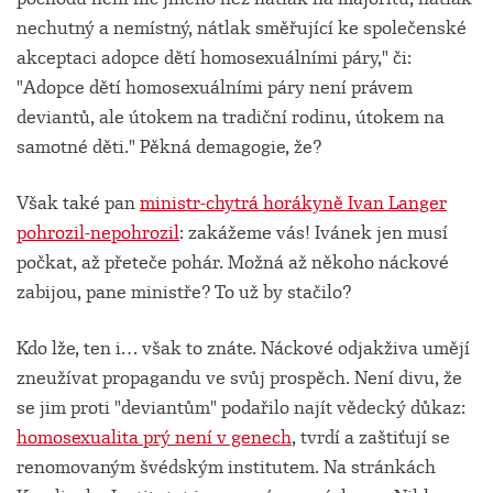
nechutný a nemístný, nátlak směřující ke společenské
akceptaci adopce dětí homosexuálními páry," či:
"Adopce dětí homosexuálními páry není právem
deviantů, ale útokem na tradiční rodinu, útokem na
samotné děti." Pěkná demagogie, že?
Však také pan
ministr-chytrá horákyně Ivan Langer
pohrozil-nepohrozil
: zakážeme vás! Ivánek jen musí
počkat, až přeteče pohár. Možná až někoho náckové
zabijou, pane ministře? To už by stačilo?
Kdo lže, ten i… však to znáte. Náckové odjakživa umějí
zneužívat propagandu ve svůj prospěch. Není divu, že
se jim proti "deviantům" podařilo najít vědecký důkaz:
homosexualita prý není v genech
, tvrdí a zaštiťují se
renomovaným švédským institutem. Na stránkách