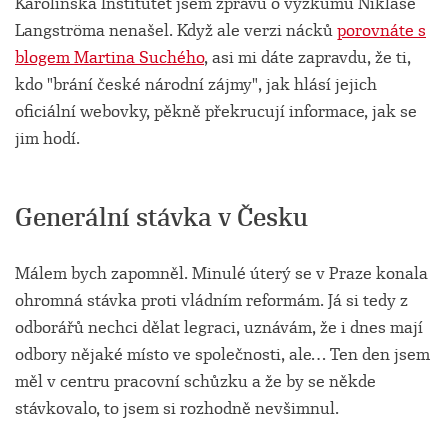
Karolinska Institutet jsem zprávu o výzkumu Niklase
Langströma nenašel. Když ale verzi nácků
porovnáte s
blogem Martina Suchého
, asi mi dáte zapravdu, že ti,
kdo "brání české národní zájmy", jak hlásí jejich
oficiální webovky, pěkně překrucují informace, jak se
jim hodí.
Generální stávka v Česku
Málem bych zapomněl. Minulé úterý se v Praze konala
ohromná stávka proti vládním reformám. Já si tedy z
odborářů nechci dělat legraci, uznávám, že i dnes mají
odbory nějaké místo ve společnosti, ale… Ten den jsem
měl v centru pracovní schůzku a že by se někde
stávkovalo, to jsem si rozhodně nevšimnul.