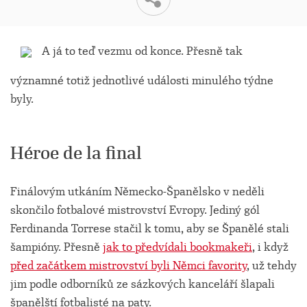
A já to teď vezmu od konce. Přesně tak
významné totiž jednotlivé události minulého týdne
byly.
Héroe de la final
Finálovým utkáním Německo-Španělsko v neděli
skončilo fotbalové mistrovství Evropy. Jediný gól
Ferdinanda Torrese stačil k tomu, aby se Španělé stali
šampióny. Přesně
jak to předvídali bookmakeři
, i když
před začátkem mistrovství byli Němci favority
, už tehdy
jim podle odborníků ze sázkových kanceláří šlapali
španělští fotbalisté na paty.