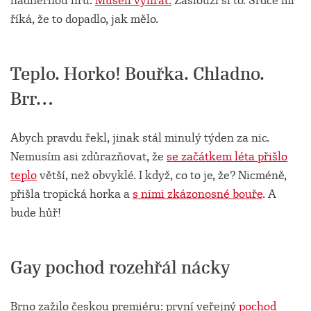
nádhernou hru.
Museli vyhrát.
Zaslouží si to. Srdce mi
říká, že to dopadlo, jak mělo.
Teplo. Horko! Bouřka. Chladno.
Brr…
Abych pravdu řekl, jinak stál minulý týden za nic.
Nemusím asi zdůrazňovat, že
se začátkem léta přišlo
teplo
větší, než obvyklé. I když, co to je, že? Nicméně,
přišla tropická horka a
s nimi zkázonosné bouře
. A
bude hůř!
Gay pochod rozehřál nácky
Brno zažilo českou premiéru: první veřejný
pochod