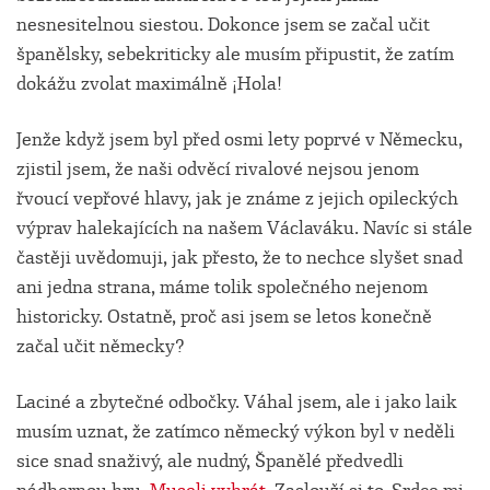
nesnesitelnou siestou. Dokonce jsem se začal učit
španělsky, sebekriticky ale musím připustit, že zatím
dokážu zvolat maximálně
¡Hola!
Jenže když jsem byl před osmi lety poprvé v Německu,
zjistil jsem, že naši odvěcí rivalové nejsou jenom
řvoucí vepřové hlavy, jak je známe z jejich opileckých
výprav halekajících na našem Václaváku. Navíc si stále
častěji uvědomuji, jak přesto, že to nechce slyšet snad
ani jedna strana, máme tolik společného nejenom
historicky. Ostatně, proč asi jsem se letos konečně
začal učit německy?
Laciné a zbytečné odbočky. Váhal jsem, ale i jako laik
musím uznat, že zatímco německý výkon byl v neděli
sice snad snaživý, ale nudný, Španělé předvedli