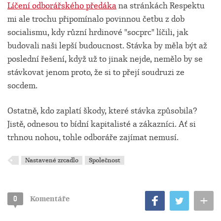
Líčení odborářského předáka
na stránkách Respektu
mi ale trochu připomínalo povinnou četbu z dob
socialismu, kdy různí hrdinové "socprc" líčili, jak
budovali naši lepší budoucnost. Stávka by měla být až
poslední řešení, když už to jinak nejde, nemělo by se
stávkovat jenom proto, že si to přejí soudruzi ze
socdem.
Ostatně, kdo zaplatí škody, které stávka způsobila?
Jistě, odnesou to bídní kapitalisté a zákazníci. Ať si
trhnou nohou, tohle odboráře zajímat nemusí.
Nastavené zrcadlo
Společnost
+
0
Komentáře