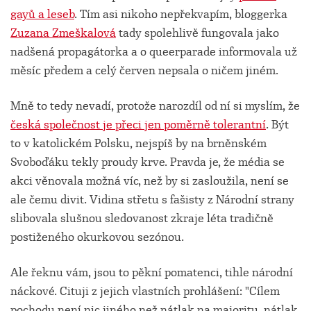
gayů a leseb
. Tím asi nikoho nepřekvapím, bloggerka
Zuzana Zmeškalová
tady spolehlivě fungovala jako
nadšená propagátorka a o queerparade informovala už
měsíc předem a celý červen nepsala o ničem jiném.
Mně to tedy nevadí, protože narozdíl od ní si myslím, že
česká společnost je přeci jen poměrně tolerantní
. Být
to v katolickém Polsku, nejspíš by na brněnském
Svoboďáku tekly proudy krve. Pravda je, že média se
akci věnovala možná víc, než by si zasloužila, není se
ale čemu divit. Vidina střetu s fašisty z Národní strany
slibovala slušnou sledovanost zkraje léta tradičně
postiženého okurkovou sezónou.
Ale řeknu vám, jsou to pěkní pomatenci, tihle národní
náckové. Cituji z jejich vlastních prohlášení: "Cílem
pochodu není nic jiného než nátlak na majoritu, nátlak