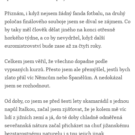
Přiznám, i když nejsem žádný fanda fotbalu, na druhý
poločas finálového souboje jsem se díval se zájmem. Co
by taky měl člověk dělat jiného na konci otřesně
horkého týdne, a co by nevydržel, když další
euromistrovství bude zase až za čtyři roky.
Celkem jsem věřil, že všechno dopadne podle
vypsaných kurzů. Přesto jsem ale přemýšlel, jestli bych
zlato přál víc Němcům nebo Španělům. A nedokázal
jsem se rozhodnout.
Od doby, co jsem se před šesti lety skamarádil s jednou
napůl Italkou, začal jsem zjišťovat, že je kolem mě víc
lidí z jižních zemí a já, do té doby chladně odměřená
seveřanská nátura začal přicházet na chuť jižanskému
bezstarostnému naturelu i s tou jejich jinak