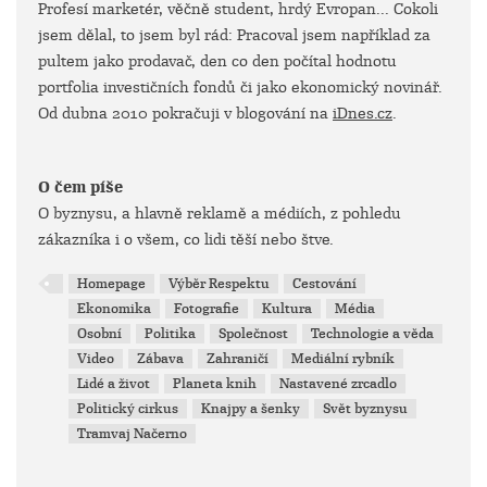
Profesí marketér, věčně student, hrdý Evropan... Cokoli
jsem dělal, to jsem byl rád: Pracoval jsem například za
pultem jako prodavač, den co den počítal hodnotu
portfolia investičních fondů či jako ekonomický novinář.
Od dubna 2010 pokračuji v blogování na
iDnes.cz
.
O čem píše
O byznysu, a hlavně reklamě a médiích, z pohledu
zákazníka i o všem, co lidi těší nebo štve.
Homepage
Výběr Respektu
Cestování
Ekonomika
Fotografie
Kultura
Média
Osobní
Politika
Společnost
Technologie a věda
Video
Zábava
Zahraničí
Mediální rybník
Lidé a život
Planeta knih
Nastavené zrcadlo
Politický cirkus
Knajpy a šenky
Svět byznysu
Tramvaj Načerno