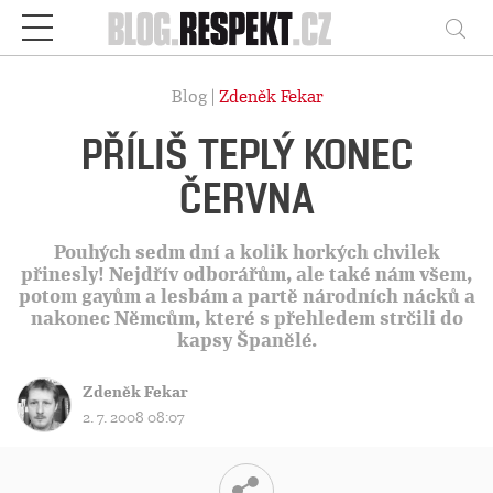
Respekt
Vy
Blog |
Zdeněk Fekar
PŘÍLIŠ TEPLÝ KONEC
ČERVNA
Pouhých sedm dní a kolik horkých chvilek
přinesly! Nejdřív odborářům, ale také nám všem,
potom gayům a lesbám a partě národních nácků a
nakonec Němcům, které s přehledem strčili do
kapsy Španělé.
Zdeněk Fekar
2. 7. 2008 08:07