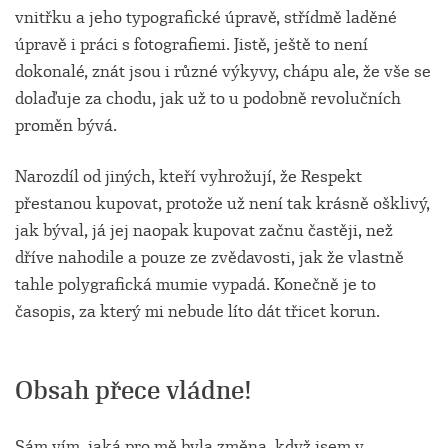
vnitřku a jeho typografické úpravě, střídmě laděné
úpravě i práci s fotografiemi. Jistě, ještě to není
dokonalé, znát jsou i různé výkyvy, chápu ale, že vše se
dolaďuje za chodu, jak už to u podobně revolučních
proměn bývá.
Narozdíl od jiných, kteří vyhrožují, že Respekt
přestanou kupovat, protože už není tak krásně ošklivý,
jak býval, já jej naopak kupovat začnu častěji, než
dříve nahodile a pouze ze zvědavosti, jak že vlastně
tahle polygrafická mumie vypadá. Konečně je to
časopis, za který mi nebude líto dát třicet korun.
Obsah přece vládne!
Sám vím, jaká pro mě byla změna, když jsem v