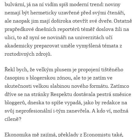
bulvární, já na ní vidím spíš moderní trend: noviny
nemají být hermeticky uzavřené před svými čtenáři,
ale naopak jim mají doširoka otevřít své dveře. Ostatně
prapředkové dnešních reportérů téměř doslova žili na
ulici, to až nyní se novináři na univerzitách učí
akademicky preparovat uměle vymyšlená témata z
roztodivných zdrojů.
Řekl bych, že velkým plusem je propojení tištěného
časopisu s blogerskou zónou, ale to je zatím ve
skutečnosti velkou slabinou nového formátu. Zatímco
dříve se na stránky Respektu dostávala pestrá směsice
bloggerů, dneska to spíše vypadá, jako by redakce na
svůj neprofesionální i-tým zanevřela. A kdo ví, možná
cíleně?
Ekonomika mě zajímá, překlady z Economistu také,