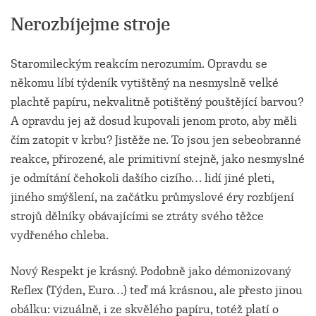
Nerozbíjejme stroje
Staromileckým reakcím nerozumím. Opravdu se
někomu líbí týdeník vytištěný na nesmyslně velké
plachtě papíru, nekvalitně potištěný pouštějící barvou?
A opravdu jej až dosud kupovali jenom proto, aby měli
čím zatopit v krbu? Jistěže ne. To jsou jen sebeobranné
reakce, přirozené, ale primitivní stejně, jako nesmyslné
je odmítání čehokoli dašího cizího… lidí jiné pleti,
jiného smýšlení, na začátku průmyslové éry rozbíjení
strojů dělníky obávajícími se ztráty svého těžce
vydřeného chleba.
Nový Respekt je krásný. Podobně jako démonizovaný
Reflex (Týden, Euro…) teď má krásnou, ale přesto jinou
obálku: vizuálně, i ze skvělého papíru, totéž platí o