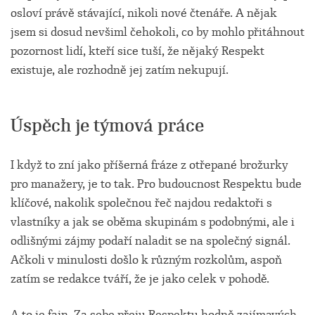
osloví právě stávající, nikoli nové čtenáře. A nějak
jsem si dosud nevšiml čehokoli, co by mohlo přitáhnout
pozornost lidí, kteří sice tuší, že nějaký Respekt
existuje, ale rozhodně jej zatím nekupují.
Úspěch je týmová práce
I když to zní jako příšerná fráze z otřepané brožurky
pro manažery, je to tak. Pro budoucnost Respektu bude
klíčové, nakolik společnou řeč najdou redaktoři s
vlastníky a jak se oběma skupinám s podobnými, ale i
odlišnými zájmy podaří naladit se na společný signál.
Ačkoli v minulosti došlo k různým rozkolům, aspoň
zatím se redakce tváří, že je jako celek v pohodě.
A to je fajn. Za sebe přeju Respektu hodně zajímavých