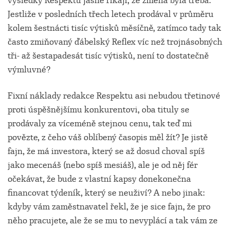
výsledky Respektu jasně říkají, že změna byla třeba.
Jestliže v posledních třech letech prodával v průměru
kolem šestnácti tisíc výtisků měsíčně, zatímco tady tak
často zmiňovaný ďábelský Reflex víc než trojnásobných
tři- až šestapadesát tisíc výtisků, není to dostatečně
výmluvné?
Fixní náklady redakce Respektu asi nebudou třetinové
proti úspěšnějšímu konkurentovi, oba tituly se
prodávaly za víceméně stejnou cenu, tak teď mi
povězte, z čeho váš oblíbený časopis měl žít? Je jistě
fajn, že má investora, který se až dosud choval spíš
jako mecenáš (nebo spíš mesiáš), ale je od něj fér
očekávat, že bude z vlastní kapsy donekonečna
financovat týdeník, který se neuživí? A nebo jinak:
kdyby vám zaměstnavatel řekl, že je sice fajn, že pro
něho pracujete, ale že se mu to nevyplácí a tak vám ze