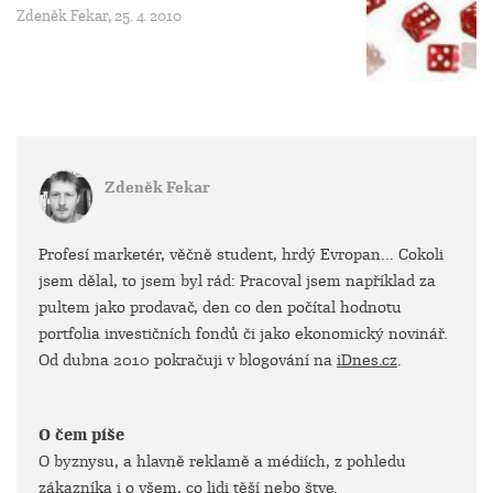
Zdeněk Fekar, 25. 4. 2010
Zdeněk Fekar
Profesí marketér, věčně student, hrdý Evropan... Cokoli
jsem dělal, to jsem byl rád: Pracoval jsem například za
pultem jako prodavač, den co den počítal hodnotu
portfolia investičních fondů či jako ekonomický novinář.
Od dubna 2010 pokračuji v blogování na
iDnes.cz
.
O čem píše
O byznysu, a hlavně reklamě a médiích, z pohledu
zákazníka i o všem, co lidi těší nebo štve.