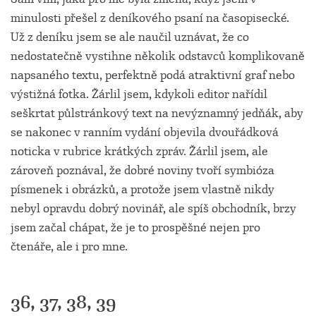
minulosti přešel z deníkového psaní na časopisecké.
Už z deníku jsem se ale naučil uznávat, že co
nedostatečně vystihne několik odstavců komplikovaně
napsaného textu, perfektně podá atraktivní graf nebo
výstižná fotka. Žárlil jsem, kdykoli editor nařídil
seškrtat půlstránkový text na nevýznamný jedňák, aby
se nakonec v ranním vydání objevila dvouřádková
noticka v rubrice krátkých zpráv. Žárlil jsem, ale
zároveň poznával, že dobré noviny tvoří symbióza
písmenek i obrázků, a protože jsem vlastně nikdy
nebyl opravdu dobrý novinář, ale spíš obchodník, brzy
jsem začal chápat, že je to prospěšné nejen pro
čtenáře, ale i pro mne.
36, 37, 38, 39