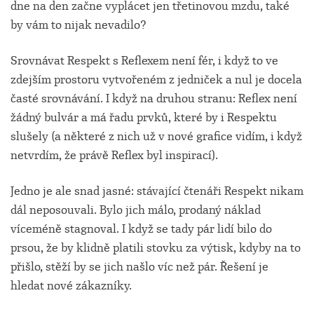
dne na den začne vyplácet jen třetinovou mzdu, také
by vám to nijak nevadilo?
Srovnávat Respekt s Reflexem není fér, i když to ve
zdejším prostoru vytvořeném z jedniček a nul je docela
časté srovnávání. I když na druhou stranu: Reflex není
žádný bulvár a má řadu prvků, které by i Respektu
slušely (a některé z nich už v nové grafice vidím, i když
netvrdím, že právě Reflex byl inspirací).
Jedno je ale snad jasné: stávající čtenáři Respekt nikam
dál neposouvali. Bylo jich málo, prodaný náklad
víceméně stagnoval. I když se tady pár lidí bilo do
prsou, že by klidně platili stovku za výtisk, kdyby na to
přišlo, stěží by se jich našlo víc než pár. Řešení je
hledat nové zákazníky.