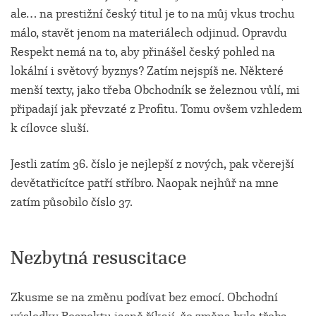
ale… na prestižní český titul je to na můj vkus trochu
málo, stavět jenom na materiálech odjinud. Opravdu
Respekt nemá na to, aby přinášel český pohled na
lokální i světový byznys? Zatím nejspíš ne. Některé
menší texty, jako třeba Obchodník se železnou vůlí, mi
připadají jak převzaté z Profitu. Tomu ovšem vzhledem
k cílovce sluší.
Jestli zatím 36. číslo je nejlepší z nových, pak včerejší
devětatřicítce patří stříbro. Naopak nejhůř na mne
zatím působilo číslo 37.
Nezbytná resuscitace
Zkusme se na změnu podívat bez emocí. Obchodní