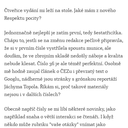
Čtveřice vydání mi leží na stole. Jaké mám z nového
Respektu pocity?
Jednoznačně nejlepší je zatím první, tedy šestatřicítka.
Chápu to, jestli se na změnu redakce pečlivě připravila,
že si v prvním čísle vystřílela spoustu munice, ale
doufám, že ve zbrojním skladě nedošly náboje a kvalita
nebude klesat. Číslo 36 je ale téměř perfektní. Osobně
mě hodně zaujal článek o ČEZu i převzatý text o
Googlu, nádherné jsou stránky s grónskou reportáží
Jáchyma Topola. Říkám si, proč takové materiály
nejsou i v dalších číslech?
Obecně napříč čísly se mi líbí některé novinky, jako
například snaha o větší interakci se čtenáři. I když
někdo může rubriku "vaše otázky" vnímat jako