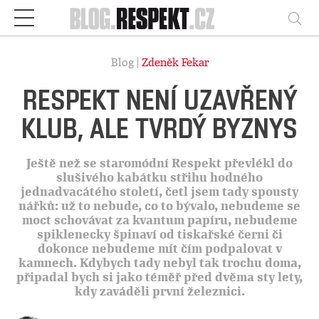
Respekt
Vy
Blog |
Zdeněk Fekar
RESPEKT NENÍ UZAVŘENÝ
KLUB, ALE TVRDÝ BYZNYS
Ještě než se staromódní Respekt převlékl do
slušivého kabátku střihu hodného
jednadvacátého století, četl jsem tady spousty
nářků: už to nebude, co to bývalo, nebudeme se
moct schovávat za kvantum papíru, nebudeme
spiklenecky špinaví od tiskařské černi či
dokonce nebudeme mít čím podpalovat v
kamnech. Kdybych tady nebyl tak trochu doma,
připadal bych si jako téměř před dvěma sty lety,
kdy zaváděli první železnici.