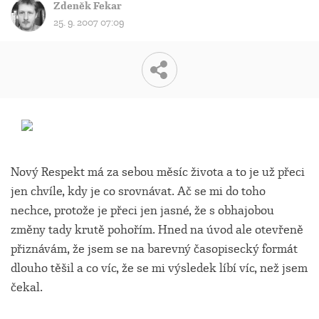
Zdeněk Fekar
25. 9. 2007 07:09
Nový Respekt má za sebou měsíc života a to je už přeci
jen chvíle, kdy je co srovnávat. Ač se mi do toho
nechce, protože je přeci jen jasné, že s obhajobou
změny tady krutě pohořím. Hned na úvod ale otevřeně
přiznávám, že jsem se na barevný časopisecký formát
dlouho těšil a co víc, že se mi výsledek líbí víc, než jsem
čekal.