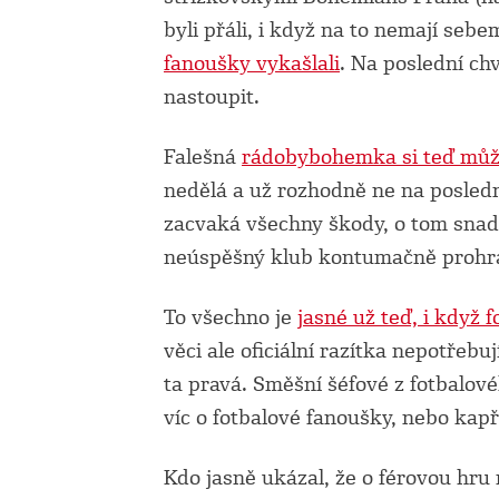
byli přáli, i když na to nemají seb
fanoušky vykašlali
. Na poslední chví
nastoupit.
Falešná
rádobybohemka si teď může
nedělá a už rozhodně ne na posledn
zacvaká všechny škody, o tom snad 
neúspěšný klub kontumačně prohrál
To všechno je
jasné už teď, i když 
věci ale oficiální razítka nepotřebu
ta pravá. Směšní šéfové z fotbalovéh
víc o fotbalové fanoušky, nebo kap
Kdo jasně ukázal, že o férovou hru 