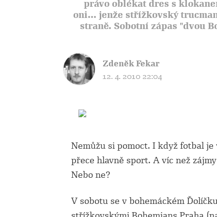
právo oblékat dres s klokane
oni... jenže střížkovský trucman
straně. Sobotní zápas "dvou B
Zdeněk Fekar
12. 4. 2010 22:04
Nemůžu si pomoct. I když fotbal je
přece hlavně sport. A víc než zájmy 
Nebo ne?
V sobotu se v bohemáckém Ďolíčku
střížkovskými Bohemians Praha (naz