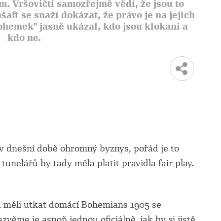
m. Vršovičtí samozřejmě vědí, že jsou to
šaft se snaží dokázat, že právo je na jejich
ohemek" jasně ukázal, kdo jsou klokani a
kdo ne.
 v dnešní době ohromný byznys, pořád je to
tunelářů by tady měla platit pravidla fair play.
 měli utkat domácí Bohemians 1905 se
věme je aspoň jednou oficiálně, jak by si jistě