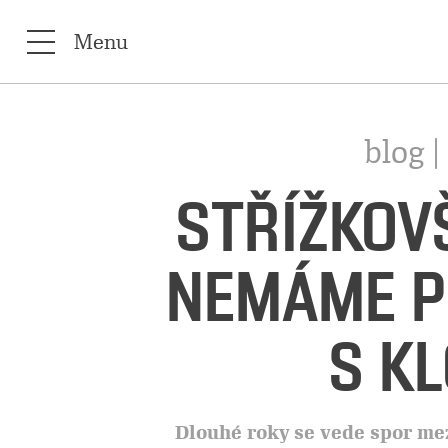
Menu
blog |
STŘÍŽKOVŠ
NEMÁME P
S K
Dlouhé roky se vede spor me