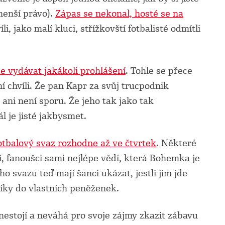
emenší právo).
Zápas se nekonal, hosté se na
li, jako malí kluci, střížkovští fotbalisté odmítli
 vydávat jakákoli prohlášení
. Tohle se přece
í chvíli. Že pan Kapr za svůj trucpodnik
ani není sporu. Že jeho tak jako tak
 je jisté jakbysmet.
fotbalový svaz rozhodne až ve čtvrtek
. Některé
jí, fanoušci sami nejlépe vědí, která Bohemka je
o svazu teď mají šanci ukázat, jestli jim jde
říky do vlastních peněženek.
nestojí a neváhá pro svoje zájmy zkazit zábavu