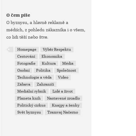
O čem píše
O byznysu, a hlavně reklamě a
médiích, z pohledu zákazníka i o všem,
co lidi těší nebo štve.
Homepage
Výběr Respektu
Cestování
Ekonomika
Fotografie
Kultura
Média
Osobní
Politika
Společnost
Technologie a věda
Video
Zábava
Zahraničí
Mediální rybník
Lidé a život
Planeta knih
Nastavené zrcadlo
Politický cirkus
Knajpy a šenky
Svět byznysu
Tramvaj Načerno